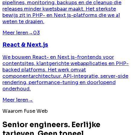
pipelines, monitoring, backups en de cleanup die
releases minder kwetsbaar maakt. Het sterkste
bewijs zit in PHP- en Next.js-platforms die we al
weten te draaien.
Meer leren
→
03
React & Next.js
We bouwen React- en Next.js-frontends voor
contentsites, klantgerichte webapplicaties en PHP-
backed platforms. Het werk omvat
componentarchitectuur, API-integratie, server-side
rendering, performance-tuning en doorlopend
onderhoud.
Meer leren
→
Waarom Fuse Web
Senior engineers. Eerlijke
tarieven. Geen toneel.