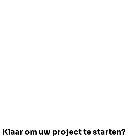
Marc Sanders
CEO, Junior Einstein
Marc Zinck
Oprichter, Ubeo
Klaar om uw project te starten?